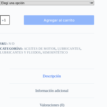
Aceite
Agregar al carrito
Total
Quartz
A
7000
l
Semisintético
t
10W40
e
x
SKU:
N/D
r
1
n
CATEGORÍAS:
ACEITES DE MOTOR
,
LUBRICANTES
,
Litros
LUBRICANTES Y FLUIDOS
,
SEMISINTÉTICO
a
cantidad
t
i
v
e
:
Descripción
Información adicional
Valoraciones (0)