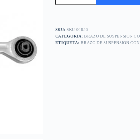
de
suspension
A
con
l
rotula
t
M.BENZ
e
Clase
SKU:
SKU 00856
r
C
n
CATEGORÍA:
BRAZO DE SUSPENSIÓN C
07
a
ETIQUETA:
BRAZO DE SUSPENSION CO
M
t
y
i
equivalentes
v
cantidad
e
: