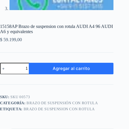
15158AP Brazo de suspension con rotula AUDI A4 96 AUDI
A6 y equivalentes
$
59.199,00
15158AP
Agregar al carrito
Brazo
de
A
suspension
l
con
t
rotula
e
AUDI
SKU:
SKU 00573
r
A4
n
CATEGORÍA:
BRAZO DE SUSPENSIÓN CON ROTULA
96
a
AUDI
ETIQUETA:
BRAZO DE SUSPENSION CON ROTULA
t
A6
i
y
equivalentes
v
cantidad
e