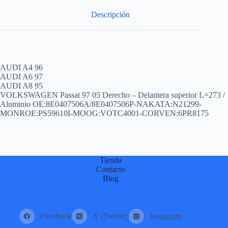
:
Descripción
AUDI A4 96
AUDI A6 97
AUDI A8 95
VOLKSWAGEN Passat 97 05 Derecho – Delantera superior L=273 /
Aluminio OE:8E0407506A/8E0407506P-NAKATA:N21299-
MONROE:PS59610I-MOOG:VOTC4001-CORVEN:6PR8175
Tienda
Contacto
Blog
Facebook
X (Twitter)
Instagram