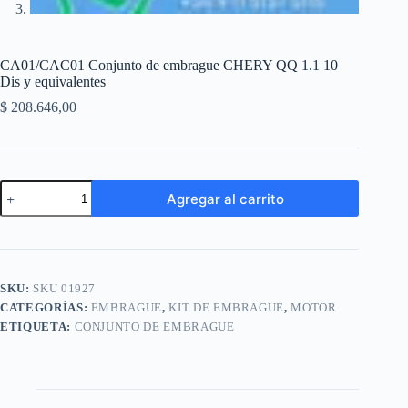
CA01/CAC01 Conjunto de embrague CHERY QQ 1.1 10
Dis y equivalentes
$
208.646,00
CA01/CAC01
Agregar al carrito
Conjunto
de
A
embrague
l
CHERY
t
QQ
e
1.1
SKU:
SKU 01927
r
10
n
CATEGORÍAS:
EMBRAGUE
,
KIT DE EMBRAGUE
,
MOTOR
Dis
a
y
ETIQUETA:
CONJUNTO DE EMBRAGUE
t
equivalentes
i
cantidad
v
e
: