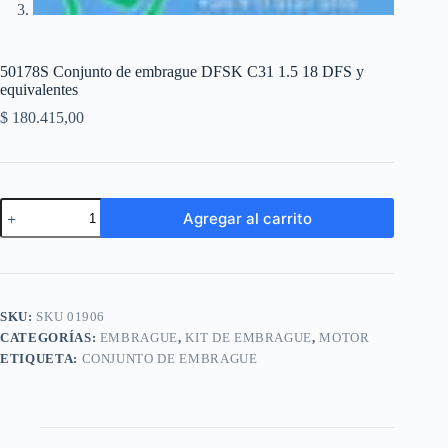
50178S Conjunto de embrague DFSK C31 1.5 18 DFS y
equivalentes
$
180.415,00
50178S
Agregar al carrito
Conjunto
de
A
embrague
l
DFSK
t
C31
e
1.5
SKU:
SKU 01906
r
18
n
CATEGORÍAS:
EMBRAGUE
,
KIT DE EMBRAGUE
,
MOTOR
DFS
a
y
ETIQUETA:
CONJUNTO DE EMBRAGUE
t
equivalentes
i
cantidad
v
e
: