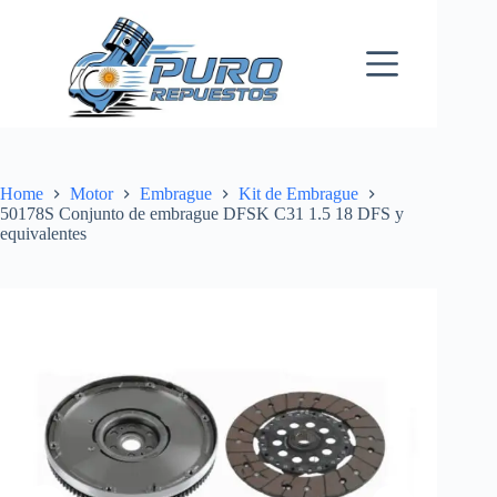
Skip
to
content
Home
Motor
Embrague
Kit de Embrague
50178S Conjunto de embrague DFSK C31 1.5 18 DFS y
equivalentes