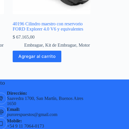
40196 Cilindro maestro con reservorio
FORD Explorer 4.0 V6 y equivalentes
$
67.165,00
or
Embrague
,
Kit de Embrague
,
Motor
Agregar al carrito
to
Dirección:
Saavedra 1700, San Martín, Buenos Aires
1650
Email:
purorespuestos@gmail.com
Mobile:
+54 9 11 7064-0173