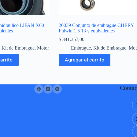
hidraulico LIFAN X60
20039 Conjunto de embrague CHERY
alentes
Fulwin 1.5 13 y equivalentes
$
341.357,00
,
Kit de Embrague
,
Motor
Embrague
,
Kit de Embrague
,
Mot
arrito
Agregar al carrito
Contac