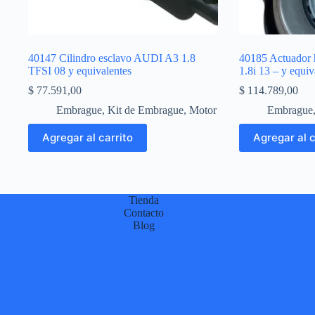
40147 Cilindro esclavo AUDI A3 1.8
40185 Actuador 
TFSI 08 y equivalentes
1.8i 13 – y equiv
$
77.591,00
$
114.789,00
Embrague
,
Kit de Embrague
,
Motor
Embrague
Agregar al carrito
Agregar al c
Tienda
Contacto
Blog