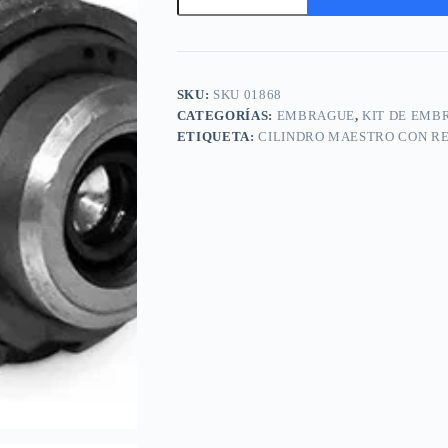
maestro
con
A
reservorio
l
CHEVROLET
t
Blazer
e
2.2
SKU:
SKU 01868
r
y
n
CATEGORÍAS:
EMBRAGUE
,
KIT DE EMB
equivalentes
a
ETIQUETA:
CILINDRO MAESTRO CON R
cantidad
t
i
v
e
: