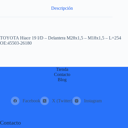
:
Descripción
TOYOTA Hiace 19 I/D – Delantera M28x1,5 – M18x1,5 – L=254
OE:45503-26180
Tienda
Contacto
Blog
Facebook
X (Twitter)
Instagram
Contacto