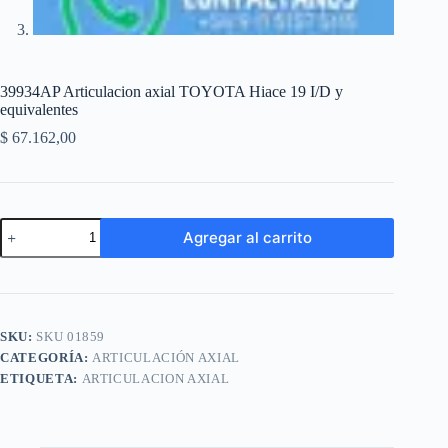
39934AP Articulacion axial TOYOTA Hiace 19 I/D y
equivalentes
$
67.162,00
39934AP
Agregar al carrito
Articulacion
axial
A
TOYOTA
l
Hiace
t
19
e
I/D
SKU:
SKU 01859
r
y
n
CATEGORÍA:
ARTICULACIÓN AXIAL
equivalentes
a
cantidad
ETIQUETA:
ARTICULACION AXIAL
t
i
v
e