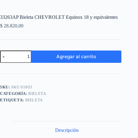
33263AP Bieleta CHEVROLET Equinox 18 y equivalentes
$
28.820,00
33263AP
Agregar al carrito
Bieleta
CHEVROLET
A
Equinox
l
18
t
y
e
equivalentes
SKU:
SKU 01803
r
cantidad
n
CATEGORÍA:
BIELETA
a
ETIQUETA:
BIELETA
t
i
v
e
:
Descripción