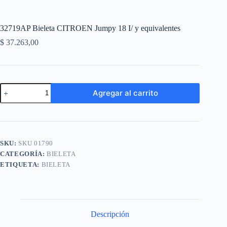
32719AP Bieleta CITROEN Jumpy 18 I/ y equivalentes
$
37.263,00
32719AP
Agregar al carrito
Bieleta
CITROEN
A
Jumpy
l
18
t
I/
e
y
SKU:
SKU 01790
r
equivalentes
n
CATEGORÍA:
BIELETA
cantidad
a
ETIQUETA:
BIELETA
t
i
v
e
:
Descripción