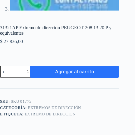
31321AP Extremo de direccion PEUGEOT 208 13 20 P y
equivalentes
$
27.836,00
31321AP
Agregar al carrito
Extremo
de
A
direccion
l
PEUGEOT
t
208
e
13
SKU:
SKU 01775
r
20
n
CATEGORÍA:
EXTREMOS DE DIRECCIÓN
P
a
y
ETIQUETA:
EXTREMO DE DIRECCION
t
equivalentes
i
cantidad
v
e