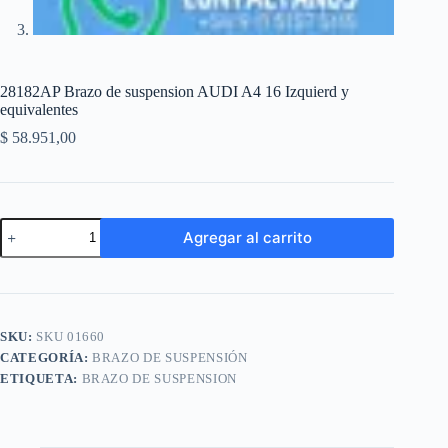
28182AP Brazo de suspension AUDI A4 16 Izquierd y
equivalentes
$
58.951,00
28182AP
Agregar al carrito
Brazo
de
A
suspension
l
AUDI
t
A4
e
16
SKU:
SKU 01660
r
Izquierd
n
CATEGORÍA:
BRAZO DE SUSPENSIÓN
y
a
equivalentes
ETIQUETA:
BRAZO DE SUSPENSION
t
cantidad
i
v
e