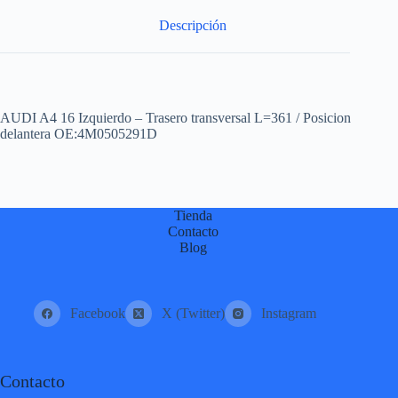
:
Descripción
AUDI A4 16 Izquierdo – Trasero transversal L=361 / Posicion
delantera OE:4M0505291D
Tienda
Contacto
Blog
Facebook
X (Twitter)
Instagram
Contacto