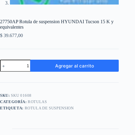
27750AP Rotula de suspension HYUNDAI Tucson 15 K y
equivalentes
$
39.677,00
27750AP
Agregar al carrito
Rotula
de
A
suspension
l
HYUNDAI
t
Tucson
e
15
SKU:
SKU 01608
r
K
n
CATEGORÍA:
ROTULAS
y
a
equivalentes
ETIQUETA:
ROTULA DE SUSPENSION
t
cantidad
i
v
e
: