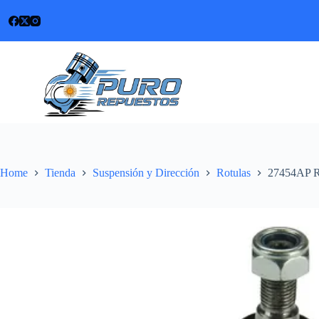
Skip
to
content
Home
Tienda
Suspensión y Dirección
Rotulas
27454AP Ro