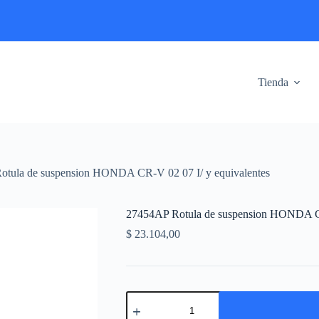
Tienda
tula de suspension HONDA CR-V 02 07 I/ y equivalentes
27454AP Rotula de suspension HONDA CR
$
23.104,00
27454AP
Rotula