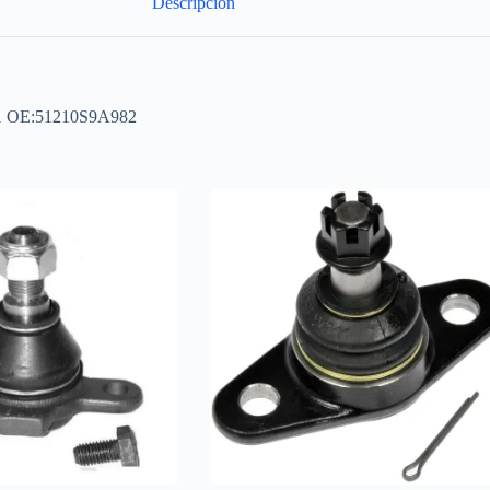
Descripción
0,1 OE:51210S9A982