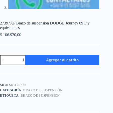
27397AP Brazo de suspension DODGE Journey 09 I/ y
equivalentes
$
106.920,00
27397AP
Agregar al carrito
Brazo
de
A
suspension
l
DODGE
t
Journey
e
09
SKU:
SKU 01566
r
I/
n
CATEGORÍA:
BRAZO DE SUSPENSIÓN
y
a
equivalentes
ETIQUETA:
BRAZO DE SUSPENSION
t
cantidad
i
v
e