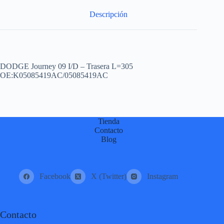
:
Descripción
DODGE Journey 09 I/D – Trasera L=305
OE:K05085419AC/05085419AC
Tienda
Contacto
Blog
Facebook
X (Twitter)
Instagram
Contacto