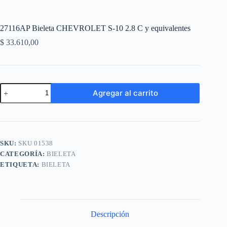
27116AP Bieleta CHEVROLET S-10 2.8 C y equivalentes
$
33.610,00
27116AP
Agregar al carrito
Bieleta
CHEVROLET
A
S-
l
10
t
2.8
e
C
SKU:
SKU 01538
r
y
n
CATEGORÍA:
BIELETA
equivalentes
a
cantidad
ETIQUETA:
BIELETA
t
i
v
e
:
Descripción