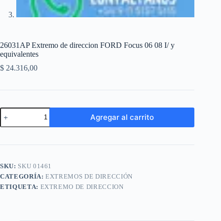
26031AP Extremo de direccion FORD Focus 06 08 I/ y
equivalentes
$
24.316,00
26031AP
Agregar al carrito
Extremo
de
A
direccion
l
FORD
t
Focus
e
06
SKU:
SKU 01461
r
08
n
CATEGORÍA:
EXTREMOS DE DIRECCIÓN
I/
a
y
ETIQUETA:
EXTREMO DE DIRECCION
t
equivalentes
i
cantidad
v
e