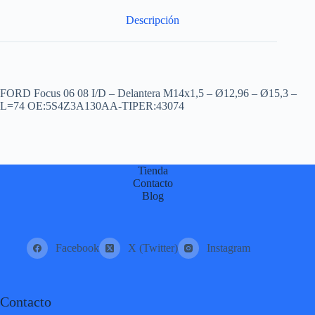
:
Descripción
FORD Focus 06 08 I/D – Delantera M14x1,5 – Ø12,96 – Ø15,3 –
L=74 OE:5S4Z3A130AA-TIPER:43074
Tienda
Contacto
Blog
Facebook
X (Twitter)
Instagram
Contacto