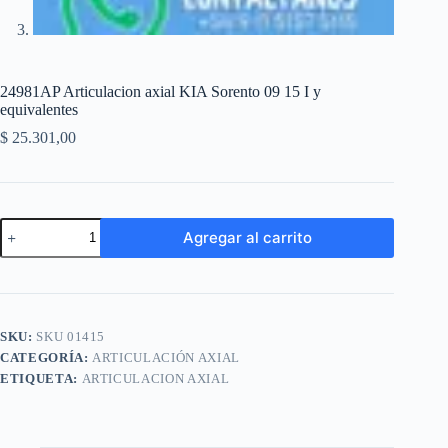
24981AP Articulacion axial KIA Sorento 09 15 I y
equivalentes
$
25.301,00
24981AP
Agregar al carrito
Articulacion
axial
A
KIA
l
Sorento
t
09
e
15
SKU:
SKU 01415
r
I
n
CATEGORÍA:
ARTICULACIÓN AXIAL
y
a
equivalentes
ETIQUETA:
ARTICULACION AXIAL
t
cantidad
i
v
e