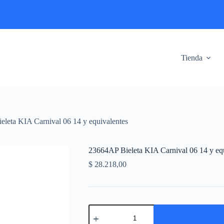
Tienda
leta KIA Carnival 06 14 y equivalentes
23664AP Bieleta KIA Carnival 06 14 y equ
$
28.218,00
23664AP
Bieleta