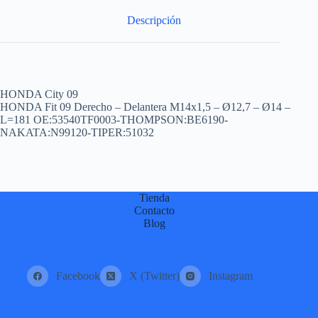
:
Descripción
HONDA City 09
HONDA Fit 09 Derecho – Delantera M14x1,5 – Ø12,7 – Ø14 –
L=181 OE:53540TF0003-THOMPSON:BE6190-
NAKATA:N99120-TIPER:51032
Tienda
Contacto
Blog
Facebook
X (Twitter)
Instagram