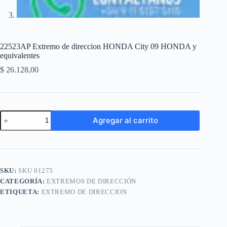
22523AP Extremo de direccion HONDA City 09 HONDA y
equivalentes
$
26.128,00
22523AP
Agregar al carrito
Extremo
de
A
direccion
l
HONDA
t
City
e
09
SKU:
SKU 01275
r
HONDA
n
CATEGORÍA:
EXTREMOS DE DIRECCIÓN
y
a
equivalentes
ETIQUETA:
EXTREMO DE DIRECCION
t
cantidad
i
v
e