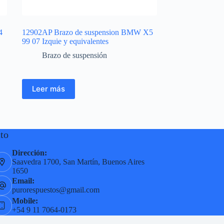
4
12902AP Brazo de suspension BMW X5
99 07 Izquie y equivalentes
Brazo de suspensión
Leer más
to
Dirección:
Saavedra 1700, San Martín, Buenos Aires
1650
Email:
purorespuestos@gmail.com
Mobile:
+54 9 11 7064-0173