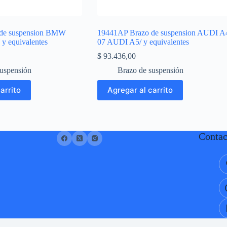
de suspension BMW
19441AP Brazo de suspension AUDI A
y equivalentes
07 AUDI A5/ y equivalentes
$
93.436,00
suspensión
Brazo de suspensión
arrito
Agregar al carrito
Contac