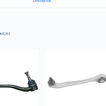
Descripción
069283