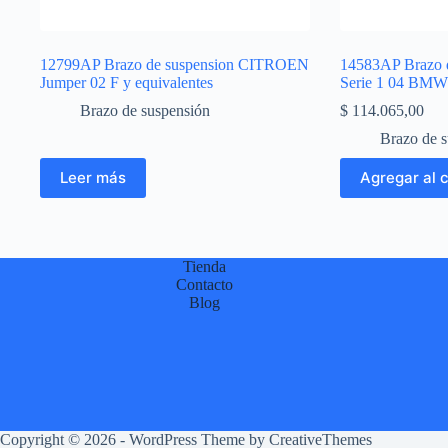
12799AP Brazo de suspension CITROEN
14583AP Brazo 
Jumper 02 F y equivalentes
Serie 1 04 BMW 
Brazo de suspensión
$
114.065,00
Brazo de 
Leer más
Agregar al c
Tienda
Contacto
Blog
Copyright © 2026 - WordPress Theme by
CreativeThemes