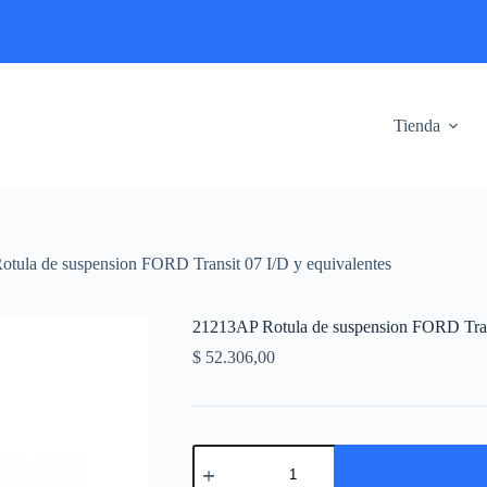
Tienda
tula de suspension FORD Transit 07 I/D y equivalentes
21213AP Rotula de suspension FORD Trans
$
52.306,00
21213AP
Rotula