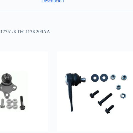
Descripción
OE:1417351/KT6C113K209AA