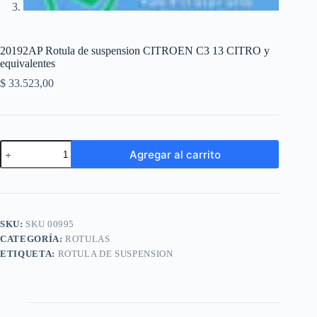
20192AP Rotula de suspension CITROEN C3 13 CITRO y
equivalentes
$
33.523,00
20192AP
Agregar al carrito
Rotula
de
A
suspension
l
CITROEN
t
C3
e
13
SKU:
SKU 00995
r
CITRO
n
CATEGORÍA:
ROTULAS
y
a
equivalentes
ETIQUETA:
ROTULA DE SUSPENSION
t
cantidad
i
v
e
: