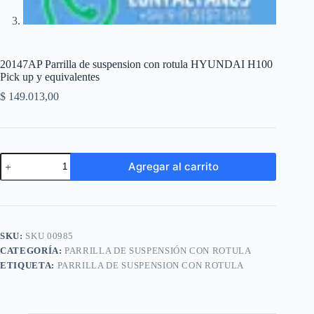
20147AP Parrilla de suspension con rotula HYUNDAI H100
Pick up y equivalentes
$
149.013,00
20147AP
Agregar al carrito
Parrilla
de
A
suspension
l
con
t
rotula
e
HYUNDAI
SKU:
SKU 00985
r
H100
n
CATEGORÍA:
PARRILLA DE SUSPENSIÓN CON ROTULA
Pick
a
up
ETIQUETA:
PARRILLA DE SUSPENSION CON ROTULA
t
y
i
equivalentes
cantidad
v
e