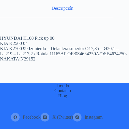
:
Descripción
HYUNDAI H100 Pick up 00
KIA K2500 04
KIA K2700 99 Izquierdo – Delantera superior Ø17,85 – Ø20,1 –
L=219 – L=217,2 / Rotula 11165AP OE:0S4634250A/OSE4634250-
NAKATA:N29152
Tienda
Contacto
Blog
Facebook
X (Twitter)
Instagram