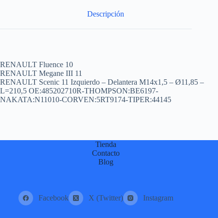
:
Descripción
RENAULT Fluence 10
RENAULT Megane III 11
RENAULT Scenic 11 Izquierdo – Delantera M14x1,5 – Ø11,85 –
L=210,5 OE:485202710R-THOMPSON:BE6197-
NAKATA:N11010-CORVEN:5RT9174-TIPER:44145
Tienda
Contacto
Blog
Facebook
X (Twitter)
Instagram