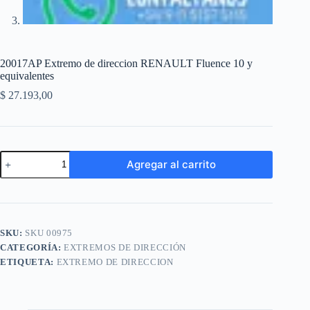
20017AP Extremo de direccion RENAULT Fluence 10 y
equivalentes
$
27.193,00
20017AP
Agregar al carrito
Extremo
de
A
direccion
l
RENAULT
t
Fluence
e
10
SKU:
SKU 00975
r
y
n
CATEGORÍA:
EXTREMOS DE DIRECCIÓN
equivalentes
a
cantidad
ETIQUETA:
EXTREMO DE DIRECCION
t
i
v
e