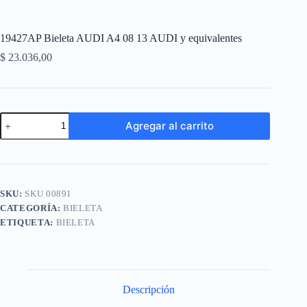
19427AP Bieleta AUDI A4 08 13 AUDI y equivalentes
$
23.036,00
19427AP
Agregar al carrito
Bieleta
AUDI
A
A4
l
08
t
13
e
AUDI
SKU:
SKU 00891
r
y
n
CATEGORÍA:
BIELETA
equivalentes
a
cantidad
ETIQUETA:
BIELETA
t
i
v
e
:
Descripción