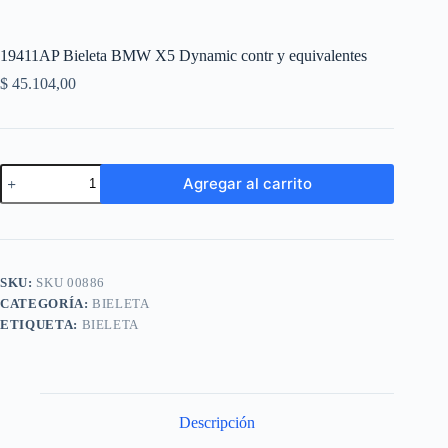
19411AP Bieleta BMW X5 Dynamic contr y equivalentes
$
45.104,00
19411AP
Agregar al carrito
Bieleta
BMW
A
X5
l
Dynamic
t
contr
e
y
SKU:
SKU 00886
r
equivalentes
n
CATEGORÍA:
BIELETA
cantidad
a
ETIQUETA:
BIELETA
t
i
v
e
:
Descripción