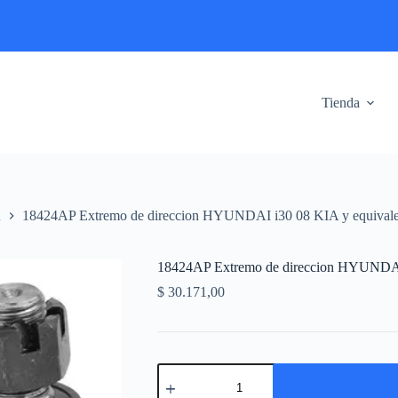
Tienda
n
18424AP Extremo de direccion HYUNDAI i30 08 KIA y equivale
18424AP Extremo de direccion HYUNDAI 
$
30.171,00
18424AP
Extremo