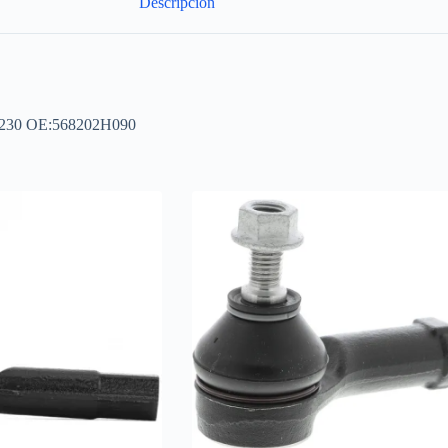
Descripción
L=230 OE:568202H090