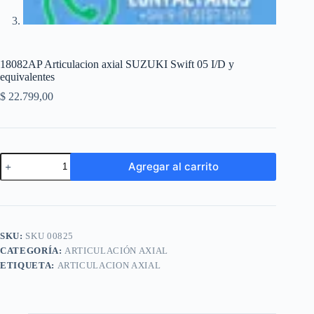
18082AP Articulacion axial SUZUKI Swift 05 I/D y
equivalentes
$
22.799,00
18082AP
Agregar al carrito
Articulacion
axial
A
SUZUKI
l
Swift
t
05
e
I/D
SKU:
SKU 00825
r
y
n
CATEGORÍA:
ARTICULACIÓN AXIAL
equivalentes
a
cantidad
ETIQUETA:
ARTICULACION AXIAL
t
i
v
e