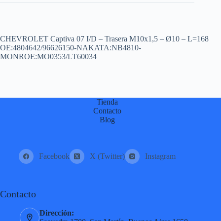
CHEVROLET Captiva 07 I/D – Trasera M10x1,5 – Ø10 – L=168
OE:4804642/96626150-NAKATA:NB4810-
MONROE:MO0353/LT60034
Tienda
Contacto
Blog
Facebook
X (Twitter)
Instagram
Contacto
Dirección: