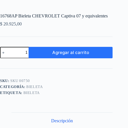
16768AP Bieleta CHEVROLET Captiva 07 y equivalentes
$
20.925,00
16768AP
Agregar al carrito
Bieleta
CHEVROLET
A
Captiva
l
07
t
y
e
equivalentes
SKU:
SKU 00750
r
cantidad
n
CATEGORÍA:
BIELETA
a
ETIQUETA:
BIELETA
t
i
v
e
:
Descripción