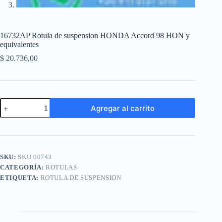
16732AP Rotula de suspension HONDA Accord 98 HON y
equivalentes
$
20.736,00
16732AP
Agregar al carrito
Rotula
de
A
suspension
l
HONDA
t
Accord
e
98
SKU:
SKU 00743
r
HON
n
CATEGORÍA:
ROTULAS
y
a
equivalentes
ETIQUETA:
ROTULA DE SUSPENSION
t
cantidad
i
v
e
: