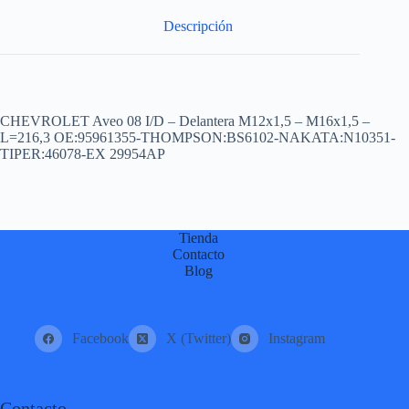
:
Descripción
CHEVROLET Aveo 08 I/D – Delantera M12x1,5 – M16x1,5 –
L=216,3 OE:95961355-THOMPSON:BS6102-NAKATA:N10351-
TIPER:46078-EX 29954AP
Tienda
Contacto
Blog
Facebook
X (Twitter)
Instagram
Contacto