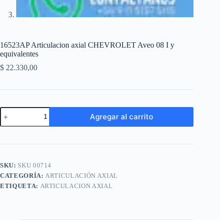
16523AP Articulacion axial CHEVROLET Aveo 08 I y
equivalentes
$
22.330,00
16523AP
Agregar al carrito
Articulacion
axial
A
CHEVROLET
l
Aveo
t
08
e
I
SKU:
SKU 00714
r
y
n
CATEGORÍA:
ARTICULACIÓN AXIAL
equivalentes
a
cantidad
ETIQUETA:
ARTICULACION AXIAL
t
i
v
e