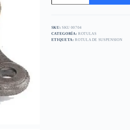
de
suspension
A
VOLKSWAGEN
l
Gol
t
97
e
V
SKU:
SKU 00704
r
y
n
CATEGORÍA:
ROTULAS
equivalentes
a
ETIQUETA:
ROTULA DE SUSPENSION
cantidad
t
i
v
e
: