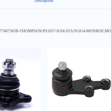
Descripción
17 OE:377407365B-THOMPSON:PS1057-NAKATA:N1014-MONROE:M