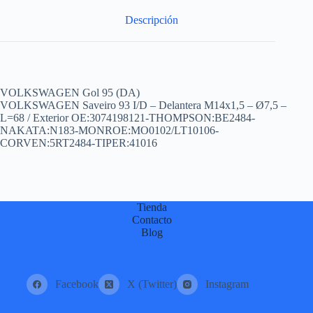
:
Descripción
VOLKSWAGEN Gol 95 (DA)
VOLKSWAGEN Saveiro 93 I/D – Delantera M14x1,5 – Ø7,5 –
L=68 / Exterior OE:3074198121-THOMPSON:BE2484-
NAKATA:N183-MONROE:MO0102/LT10106-
CORVEN:5RT2484-TIPER:41016
Tienda
Contacto
Blog
Facebook
X (Twitter)
Instagram