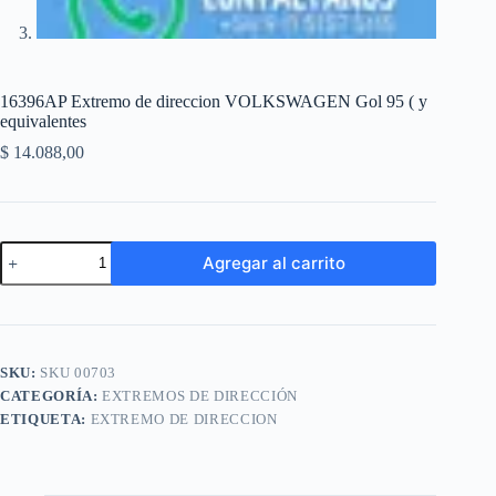
16396AP Extremo de direccion VOLKSWAGEN Gol 95 ( y
equivalentes
$
14.088,00
16396AP
Agregar al carrito
Extremo
de
A
direccion
l
VOLKSWAGEN
t
Gol
e
95
SKU:
SKU 00703
r
(
n
CATEGORÍA:
EXTREMOS DE DIRECCIÓN
y
a
equivalentes
ETIQUETA:
EXTREMO DE DIRECCION
t
cantidad
i
v
e