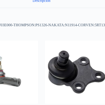
Descripción
D OE:545703E000-THOMPSON:PS1326-NAKATA:N11914-CORVEN:5RT1