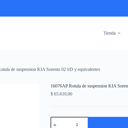
Tienda
tula de suspension KIA Sorento 02 I/D y equivalentes
16076AP Rotula de suspension KIA Sorent
$
65.610,00
16076AP
Rotula