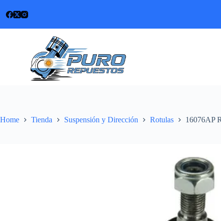
Skip
to
content
Home
Tienda
Suspensión y Dirección
Rotulas
16076AP Ro