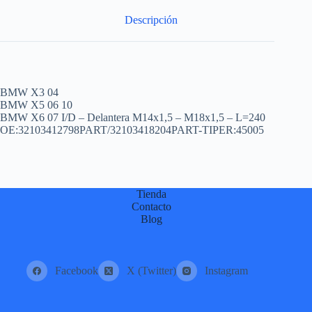
:
Descripción
BMW X3 04
BMW X5 06 10
BMW X6 07 I/D – Delantera M14x1,5 – M18x1,5 – L=240
OE:32103412798PART/32103418204PART-TIPER:45005
Tienda
Contacto
Blog
Facebook
X (Twitter)
Instagram