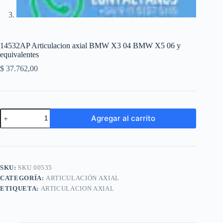
14532AP Articulacion axial BMW X3 04 BMW X5 06 y
equivalentes
$
37.762,00
14532AP
Agregar al carrito
Articulacion
axial
A
BMW
l
X3
t
04
e
BMW
SKU:
SKU 00535
r
X5
n
CATEGORÍA:
ARTICULACIÓN AXIAL
06
a
y
ETIQUETA:
ARTICULACION AXIAL
t
equivalentes
i
cantidad
v
e