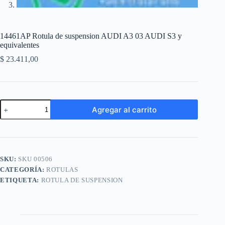
14461AP Rotula de suspension AUDI A3 03 AUDI S3 y
equivalentes
$
23.411,00
14461AP
Agregar al carrito
Rotula
de
A
suspension
l
AUDI
t
A3
e
03
SKU:
SKU 00506
r
AUDI
n
CATEGORÍA:
ROTULAS
S3
a
y
ETIQUETA:
ROTULA DE SUSPENSION
t
equivalentes
i
cantidad
v
e
: