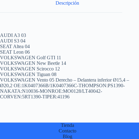
Descripción
AUDI A3 03
AUDI S3 04
SEAT Altea 04
SEAT Leon 06
VOLKSWAGEN Golf GTI 11
VOLKSWAGEN New Beetle 14
VOLKSWAGEN Scirocco 12
VOLKSWAGEN Tiguan 08
VOLKSWAGEN Vento 05 Derecho – Delantera inferior Ø15,4 –
Ø20,2 OE:1K0407366B/1K0407366C-THOMPSON:PS1390-
NAKATA:N10036-MONROE:MO0128/LT40042-
CORVEN:5RT1390-TIPER:41196
Tienda
Contacto
Blog