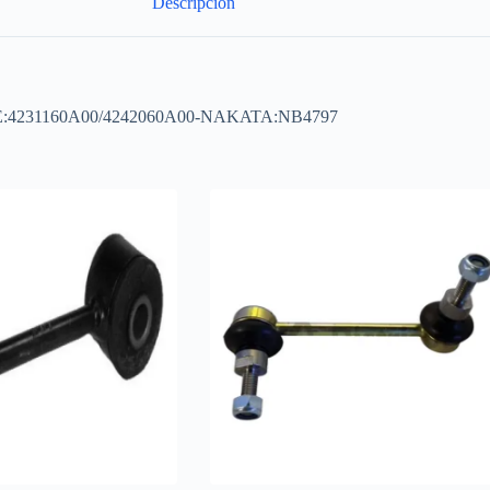
Descripción
90 OE:4231160A00/4242060A00-NAKATA:NB4797