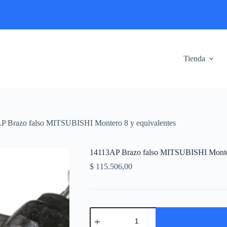
Tienda
P Brazo falso MITSUBISHI Montero 8 y equivalentes
14113AP Brazo falso MITSUBISHI Monter
$
115.506,00
14113AP
Brazo