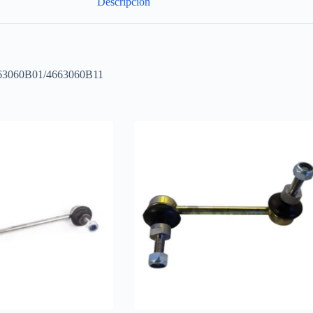
Descripción
663060B01/4663060B11