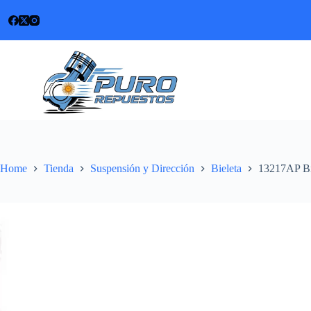
Skip
to
content
Home
Tienda
Suspensión y Dirección
Bieleta
13217AP Bi