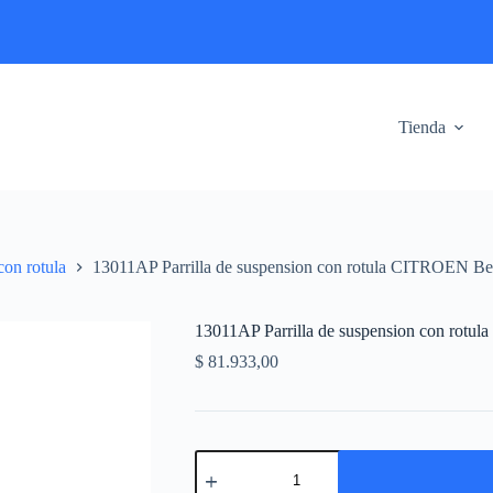
Tienda
con rotula
13011AP Parrilla de suspension con rotula CITROEN Ber
13011AP Parrilla de suspension con rotul
$
81.933,00
13011AP
Parrilla