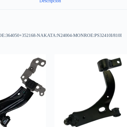
Descripción
60AP OE:364050+352168-NAKATA:N24004-MONROE:PS32410I/810I