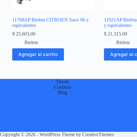
11768AP Bieleta CITROEN Saxo 96 y
11921AP Biel
equivalentes
y equivalentes
$
25.603,00
$
21.315,00
Bieleta
Bieleta
Agregar al carrito
Agregar al c
Tienda
Contacto
Blog
Copyright © 2026 - WordPress Theme by
CreativeThemes