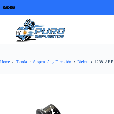
Skip
to
content
Home
Tienda
Suspensión y Dirección
Bieleta
12881AP Bi