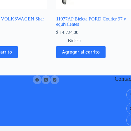
eta VOLKSWAGEN Shar
11977AP Bieleta FORD Courier 97 y
equivalentes
$
14.724,00
Bieleta
arrito
Agregar al carrito
Contac