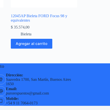
12045AP Bieleta FORD Focus 98 y
equivalentes
$
35.574,00
Bieleta
Agregar al carrito
to
Dirección:
Saavedra 1700, San Martín, Buenos Aires
1650
Email:
purorespuestos@gmail.com
Mobile:
+54 9 11 7064-0173