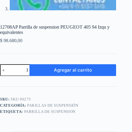
12708AP Parrilla de suspension PEUGEOT 405 94 Izqu y
equivalentes
$
98.680,00
12708AP
Agregar al carrito
Parrilla
de
A
suspension
l
PEUGEOT
t
405
e
94
SKU:
SKU 00273
r
Izqu
n
CATEGORÍA:
PARILLAS DE SUSPENSIÓN
y
a
equivalentes
ETIQUETA:
PARRILLA DE SUSPENSION
t
cantidad
i
v
e