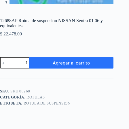
12688AP Rotula de suspension NISSAN Sentra 01 06 y
equivalentes
$
22.478,00
12688AP
Agregar al carrito
Rotula
de
A
suspension
l
NISSAN
t
Sentra
e
01
SKU:
SKU 00268
r
06
n
CATEGORÍA:
ROTULAS
y
a
equivalentes
ETIQUETA:
ROTULA DE SUSPENSION
t
cantidad
i
v
e
: