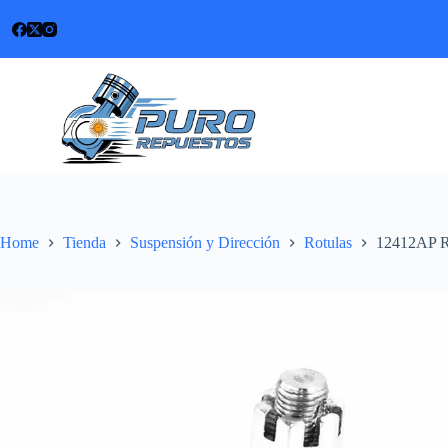
Skip
to
content
Home
Tienda
Suspensión y Dirección
Rotulas
12412AP Ro