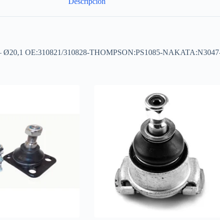
Descripción
or Ø17,6 – Ø20,1 OE:310821/310828-THOMPSON:PS1085-NAKATA