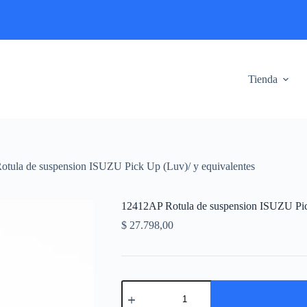
Tienda
tula de suspension ISUZU Pick Up (Luv)/ y equivalentes
12412AP Rotula de suspension ISUZU Pick
$
27.798,00
12412AP
Rotula