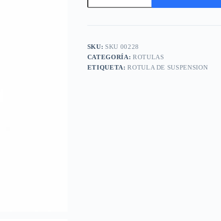
de
suspension
A
ISUZU
l
Pick
t
Up
e
(Luv)/
SKU:
SKU 00228
r
y
n
CATEGORÍA:
ROTULAS
equivalentes
a
ETIQUETA:
ROTULA DE SUSPENSION
cantidad
t
i
v
e
: