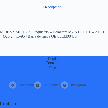
:
Descripción
M.BENZ MB 180 95 Izquierdo – Delantera M20x1,5 LHT – Ø18,15
– Ø20,2 – L=95 / Barra de rueda OE:6313300435
Tienda
Contacto
Blog
Facebook
X (Twitter)
Instagram
Contacto