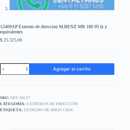
12409AP Extremo de direccion M.BENZ MB 180 95 Iz y
equivalentes
$
25.325,00
12409AP
Agregar al carrito
Extremo
de
A
direccion
l
M.BENZ
t
MB
e
180
SKU:
SKU 00227
r
95
n
CATEGORÍA:
EXTREMOS DE DIRECCIÓN
Iz
a
y
ETIQUETA:
EXTREMO DE DIRECCION
t
equivalentes
i
cantidad
v
e