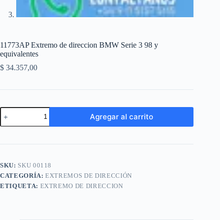
11773AP Extremo de direccion BMW Serie 3 98 y
equivalentes
$
34.357,00
11773AP
Agregar al carrito
Extremo
de
A
direccion
l
BMW
t
Serie
e
3
SKU:
SKU 00118
r
98
n
CATEGORÍA:
EXTREMOS DE DIRECCIÓN
y
a
equivalentes
ETIQUETA:
EXTREMO DE DIRECCION
t
cantidad
i
v
e