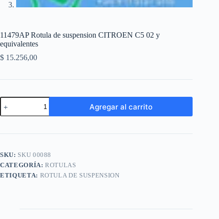
11479AP Rotula de suspension CITROEN C5 02 y
equivalentes
$
15.256,00
11479AP
Agregar al carrito
Rotula
de
A
suspension
l
CITROEN
t
C5
e
02
SKU:
SKU 00088
r
y
n
CATEGORÍA:
ROTULAS
equivalentes
a
cantidad
ETIQUETA:
ROTULA DE SUSPENSION
t
i
v
e
: