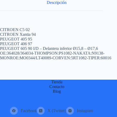
Descripción
CITROEN C5 02
CITROEN Xantia 94
PEUGEOT 405 95
PEUGEOT 406 97
PEUGEOT 605 90 I/D – Delantera inferior Ø15,8 – Ø17,6
OE:364028/364034-THOMPSON:PS1082-NAKATA:N9138-
MONROE:MO0344/LT40089-CORVEN:5RT1082-TIPER:60016
Tienda
Contacto
Blog
Facebook
X (Twitter)
Instagram