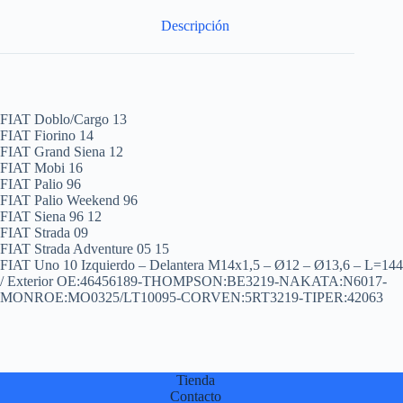
:
Descripción
FIAT Doblo/Cargo 13
FIAT Fiorino 14
FIAT Grand Siena 12
FIAT Mobi 16
FIAT Palio 96
FIAT Palio Weekend 96
FIAT Siena 96 12
FIAT Strada 09
FIAT Strada Adventure 05 15
FIAT Uno 10 Izquierdo – Delantera M14x1,5 – Ø12 – Ø13,6 – L=144
/ Exterior OE:46456189-THOMPSON:BE3219-NAKATA:N6017-
MONROE:MO0325/LT10095-CORVEN:5RT3219-TIPER:42063
Tienda
Contacto