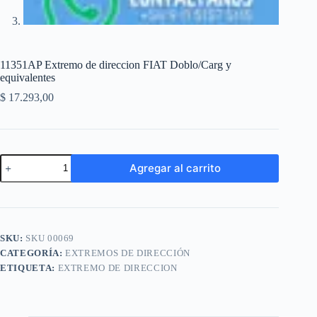
11351AP Extremo de direccion FIAT Doblo/Carg y
equivalentes
$
17.293,00
11351AP
Agregar al carrito
Extremo
de
A
direccion
l
FIAT
t
Doblo/Carg
e
y
SKU:
SKU 00069
r
equivalentes
n
CATEGORÍA:
EXTREMOS DE DIRECCIÓN
cantidad
a
ETIQUETA:
EXTREMO DE DIRECCION
t
i
v
e